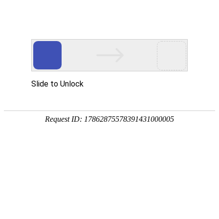
咨询热线：
400-172-9342
网站首页
产品展示
我们的优
工程案例
关于我们
联系
势
产品中心